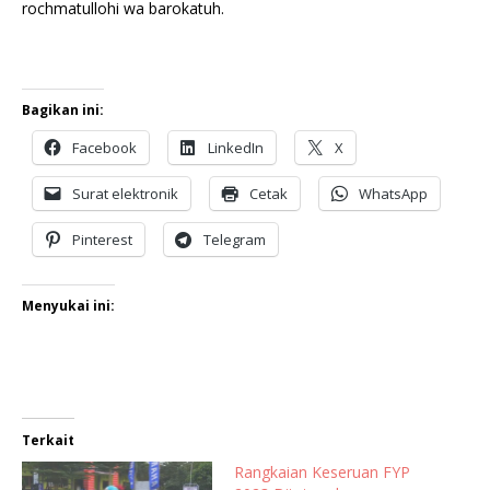
rochmatullohi wa barokatuh.
Bagikan ini:
Facebook
LinkedIn
X
Surat elektronik
Cetak
WhatsApp
Pinterest
Telegram
Menyukai ini:
Terkait
Rangkaian Keseruan FYP