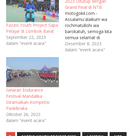
2023 Ditutup dengan
Grand Final di NTB
motogokil.com -
Assalamu'alaikum wa
Fazzio Youth Project Sapa
rochmatullohi wa
Pelajar di Lombok Barat
barokatuh, semoga kita
September 22, 2023
semua selamat di
dalam "event acara"
perjalanan sampai ke
Desember 8, 2023
tujuan. Rangkaian kegiatan
dalam "event acara"
Fazzio Youth Project (FYP)
yang diselenggarakan di
14 sekolah di Nusa
Tenggara Barat telah
mencapai puncak acara.
Tercatat lebih dari 5.000
Gelaran Endurance
pelajar SMA/SMK se NTB
Festival Mandalika
turut berpartisipasi dalam
Diramaikan Kompetisi
memeriahkan Grand Final
Paskibraka
FYP…
Oktober 26, 2023
dalam "event acara"