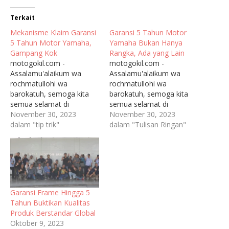
Terkait
Mekanisme Klaim Garansi
Garansi 5 Tahun Motor
5 Tahun Motor Yamaha,
Yamaha Bukan Hanya
Gampang Kok
Rangka, Ada yang Lain
motogokil.com -
motogokil.com -
Assalamu'alaikum wa
Assalamu'alaikum wa
rochmatullohi wa
rochmatullohi wa
barokatuh, semoga kita
barokatuh, semoga kita
semua selamat di
semua selamat di
perjalanan sampai ke
November 30, 2023
perjalanan sampai ke
November 30, 2023
tujuan Garansi yang
dalam "tip trik"
tujuan. Yamaha telah
dalam "Tulisan Ringan"
diberikan oleh pabrikan
membrikan garansi rangka
atau produsen merupakan
selama 5 tahun atau
hak konsumen untuk
50.000 km. Garansi ini
mendapatkan produk dan
diberikan bagi semua
layanan yang berkualitas.
motor matik yamaha yang
Begitu pula dengan
dibeli sejak tanggal 1
Garansi Frame Hingga 5
yamaha, akan
oktober 2023. Dan
Tahun Buktikan Kualitas
memberikan garansi bagi
ternyata sebelumnya
Produk Berstandar Global
motor-motor yang
yamaha juga sudah lama
Oktober 9, 2023
diproduksinya sebagai
memberikan…