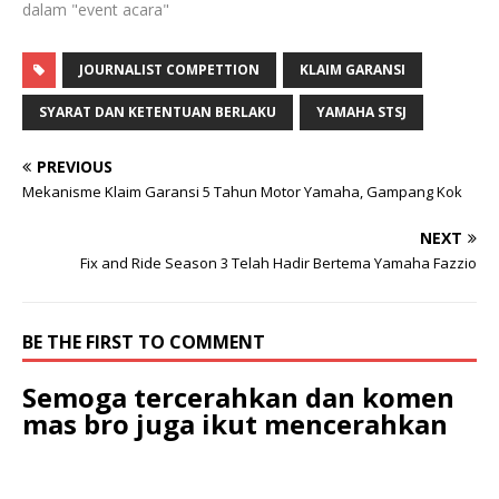
dalam "event acara"
pemenuhan hak bagi
konsumen motor…
JOURNALIST COMPETTION
KLAIM GARANSI
SYARAT DAN KETENTUAN BERLAKU
YAMAHA STSJ
PREVIOUS
Mekanisme Klaim Garansi 5 Tahun Motor Yamaha, Gampang Kok
NEXT
Fix and Ride Season 3 Telah Hadir Bertema Yamaha Fazzio
BE THE FIRST TO COMMENT
Semoga tercerahkan dan komen
mas bro juga ikut mencerahkan