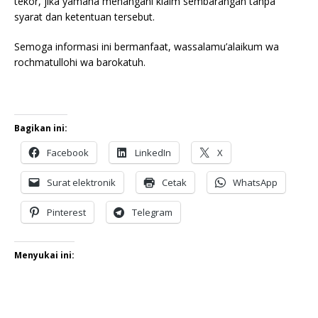
tekor, jika yamaha menangani klaim sembarangan tanpa
syarat dan ketentuan tersebut.
Semoga informasi ini bermanfaat, wassalamu’alaikum wa
rochmatullohi wa barokatuh.
Bagikan ini:
Facebook
LinkedIn
X
Surat elektronik
Cetak
WhatsApp
Pinterest
Telegram
Menyukai ini: