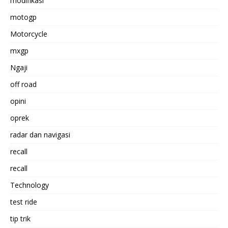
modifikasi
motogp
Motorcycle
mxgp
Ngaji
off road
opini
oprek
radar dan navigasi
recall
recall
Technology
test ride
tip trik