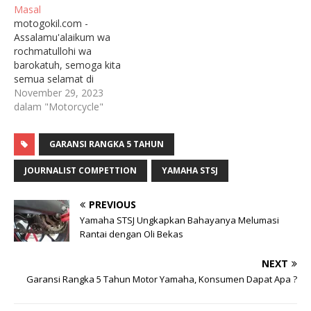
Masal
pasaran cenderung
motogokil.com -
merugikan. Karena si
Assalamu'alaikum wa
penjual harus bersiap
rochmatullohi wa
menerima komplen
barokatuh, semoga kita
mengenai produk
semua selamat di
barangnya dari konsumen
perjalanan sampai ke
November 29, 2023
yang merasa dirugikan.
tujuan. Setelah yamaha
dalam "Motorcycle"
Kerugiannya bagi…
Indonesia merilis garansi
rangka 5 tahun, maka
GARANSI RANGKA 5 TAHUN
akan dan pasti terjadi
perubahan paradigma
JOURNALIST COMPETTION
YAMAHA STSJ
menganai bagaimana
produsen memberikan
jaminan kepada produk
PREVIOUS
motornya. Tak lama
Yamaha STSJ Ungkapkan Bahayanya Melumasi
kemudian honda juga ikut
Rantai dengan Oli Bekas
memberikan garansi 5
tahun bagi…
NEXT
Garansi Rangka 5 Tahun Motor Yamaha, Konsumen Dapat Apa ?