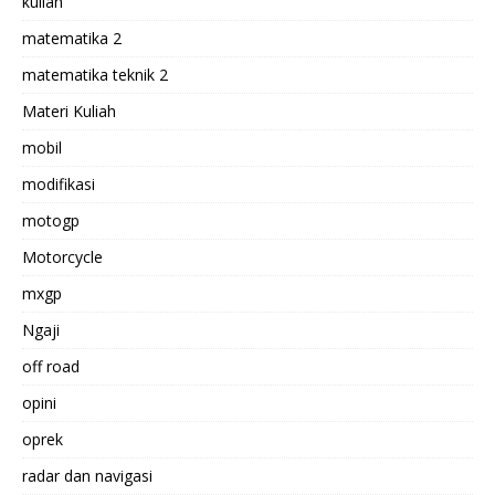
kuliah
matematika 2
matematika teknik 2
Materi Kuliah
mobil
modifikasi
motogp
Motorcycle
mxgp
Ngaji
off road
opini
oprek
radar dan navigasi