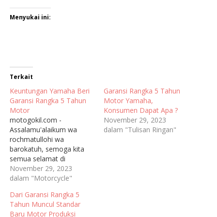
Menyukai ini:
Terkait
Keuntungan Yamaha Beri
Garansi Rangka 5 Tahun
Garansi Rangka 5 Tahun
Motor Yamaha,
Motor
Konsumen Dapat Apa ?
motogokil.com -
November 29, 2023
Assalamu'alaikum wa
dalam "Tulisan Ringan"
rochmatullohi wa
barokatuh, semoga kita
semua selamat di
perjalanan sampai ke
November 29, 2023
tujuan. Ditinjau dari
dalam "Motorcycle"
pemikiran ekonomi secara
Dari Garansi Rangka 5
pragmatis, maka
Tahun Muncul Standar
pemberian garansi bagi
Baru Motor Produksi
produk yang dijual di