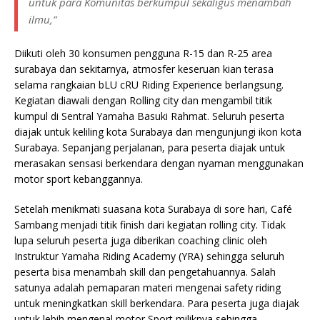
untuk para Komunitas berkumpul sekaligus menambah
ilmu,”
Diikuti oleh
30 konsumen pengguna R-15 dan R-25 area
surabaya dan sekitarnya, atmosfer keseruan kian terasa
selama rangkaian bLU cRU Riding Experience berlangsung.
Kegiatan diawali dengan Rolling city dan mengambil titik
kumpul di Sentral Yamaha Basuki Rahmat. Seluruh peserta
diajak untuk keliling kota Surabaya dan mengunjungi ikon kota
Surabaya. Sepanjang perjalanan, para peserta diajak untuk
merasakan sensasi berkendara dengan nyaman menggunakan
motor sport kebanggannya.
Setelah menikmati suasana kota Surabaya di sore hari, Café
Sambang menjadi titik finish dari kegiatan rolling city. Tidak
lupa seluruh peserta juga diberikan coaching clinic oleh
Instruktur Yamaha Riding Academy (YRA) sehingga seluruh
peserta bisa menambah skill dan pengetahuannya. Salah
satunya adalah pemaparan materi mengenai safety riding
untuk meningkatkan skill berkendara. Para peserta juga diajak
untuk lebih mengenal motor Sport miliknya sehingga