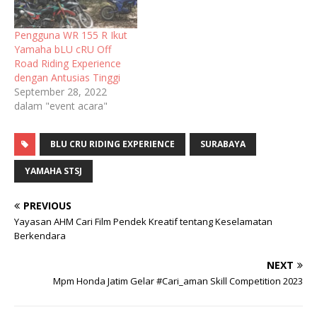
maupun melakukan hobi.
Motor sport fairing R
Pengguna WR 155 R Ikut
Series merupakan salah
Yamaha bLU cRU Off
satu tipe yang digemari
Road Riding Experience
pengendara untuk
dengan Antusias Tinggi
menjalani kegiatan. Hal ini
September 28, 2022
juga terjadi di wilayah…
dalam "event acara"
BLU CRU RIDING EXPERIENCE
SURABAYA
YAMAHA STSJ
PREVIOUS
Yayasan AHM Cari Film Pendek Kreatif tentang Keselamatan
Berkendara
NEXT
Mpm Honda Jatim Gelar #Cari_aman Skill Competition 2023