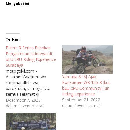
Menyukai ini:
Terkait
Bikers R Series Rasakan
Pengalaman Istimewa di
bLU cRU Riding Experience
Surabaya
motogokil.com -
Yamaha STSJ Ajak
Assalamu'alaikum wa
Konsumen WR 155 R Ikut
rochmatullohi wa
bLU cRU Community Fun
barokatuh, semoga kita
Riding Experience
semua selamat di
September 21, 2022
perjalanan sampai ke
Desember 7, 2023
dalam "event acara"
tujuan. Berkendara
dalam "event acara"
menggunakan motor
kebanggaan menjadi
aktivitas bikers dalam
bermobilitas sehari-hari