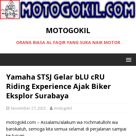
MOTOGOKIL
ORANG BIASA AL FAQIR YANG SUKA NAIK MOTOR
Yamaha STSJ Gelar bLU cRU
Riding Experience Ajak Biker
Eksplor Surabaya
November 27, 2023
motogokil
motogokil.com – Assalamu’alaikum wa rochmatullohi wa
barokatuh, semoga kita semua selamat di perjalanan sampai
ke tujuan.