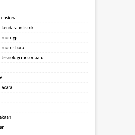
 nasional
a kendaraan listrik
ta motogp
a motor baru
a teknologi motor baru
ne
 acara
lakaan
aan