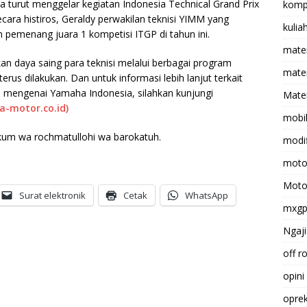
 turut menggelar kegiatan Indonesia Technical Grand Prix
komp
ecara histiros, Geraldy perwakilan teknisi YIMM yang
kulia
pemenang juara 1 kompetisi ITGP di tahun ini.
mate
 daya saing para teknisi melalui berbagai program
matem
erus dilakukan. Dan untuk informasi lebih lanjut terkait
ini mengenai Yamaha Indonesia, silahkan kunjungi
Mater
-motor.co.id)
mobi
kum wa rochmatullohi wa barokatuh.
modif
moto
Moto
Surat elektronik
Cetak
WhatsApp
mxg
Ngaji
off r
opini
opre