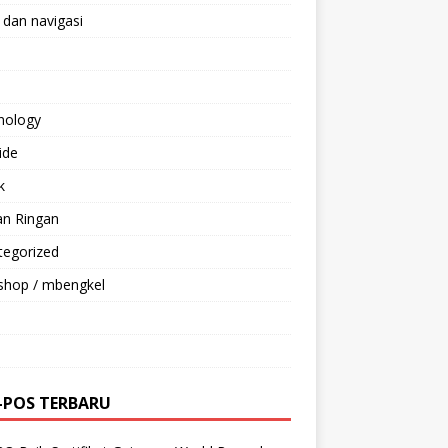
 dan navigasi
nology
ride
k
an Ringan
tegorized
shop / mbengkel
-POS TERBARU