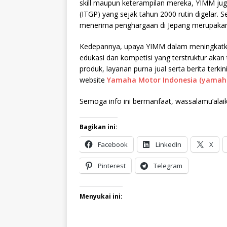
skill maupun keterampilan mereka, YIMM juga
(ITGP) yang sejak tahun 2000 rutin digelar. S
menerima penghargaan di Jepang merupakan 
Kedepannya, upaya YIMM dalam meningkatkan
edukasi dan kompetisi yang terstruktur akan t
produk, layanan purna jual serta berita terk
website
Yamaha Motor Indonesia (yamaha
Semoga info ini bermanfaat, wassalamu’alai
Bagikan ini:
Facebook
LinkedIn
X
Pinterest
Telegram
Menyukai ini: