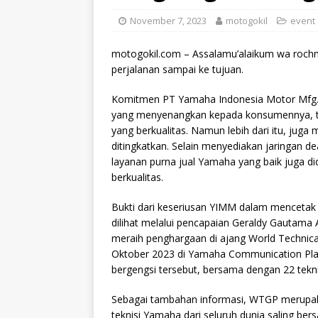
November 7, 2023
motogokil
event
motogokil.com – Assalamu’alaikum wa rochm
perjalanan sampai ke tujuan.
Komitmen PT Yamaha Indonesia Motor Mfg.
yang menyenangkan kepada konsumennya, tid
yang berkualitas. Namun lebih dari itu, juga m
ditingkatkan. Selain menyediakan jaringan de
layanan purna jual Yamaha yang baik juga d
berkualitas.
Bukti dari keseriusan YIMM dalam mencetak t
dilihat melalui pencapaian Geraldy Gautama 
meraih penghargaan di ajang
World Technica
Oktober 2023 di Yamaha Communication Plaz
bergengsi tersebut, bersama dengan 22 tekni
Sebagai tambahan informasi, WTGP merupaka
teknisi Yamaha dari seluruh dunia saling be