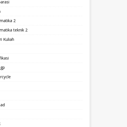
arasi
h
matika 2
atika teknik 2
i Kuliah
l
ikasi
gp
rcycle
p
oad
k