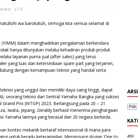
 acara
0
atullohi wa barokatuh, semoga kita semua selamat di
 (YIMM) dalam menghadirkan pengalaman berkendara
ak hanya ditunjukan melalui kehadiran produk-produk
elalui layanan purna jual (after sales) yang terus
aler yang luas dan ketersediaan spare part yang terjamin,
idukung dengan kemampuan teknisi yang handal serta
eknisi yang unggul dan memiliki daya saing tinggi, dapat
ARS
Ali, seorang teknisi dari Sentral Yamaha Bangka yang sukses
l Grand Prix (WTGP) 2023. Berlangsung pada 20 – 21
a, Iwata, Jepang, Geraldy berhasil menerima penghargaan
si Yamaha lainnya yang berasal dari 20 negara berbeda.
KAT
n kontes mekanik bertaraf internasional di mana para
aisi
rsaing untuk beradu keterampilan. Mengusung slogan ‘One to