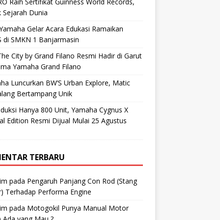
O Raih Sertifikat Guinness World Records,
 Sejarah Dunia
 Yamaha Gelar Acara Edukasi Ramaikan
 di SMKN 1 Banjarmasin
he City by Grand Filano Resmi Hadir di Garut
ama Yamaha Grand Filano
ha Luncurkan BW’S Urban Explore, Matic
alang Bertampang Unik
oduksi Hanya 800 Unit, Yamaha Cygnus X
al Edition Resmi Dijual Mulai 25 Agustus
ENTAR TERBARU
im
pada
Pengaruh Panjang Con Rod (Stang
r) Terhadap Performa Engine
im
pada
Motogokil Punya Manual Motor
) Ada yang Mau ?