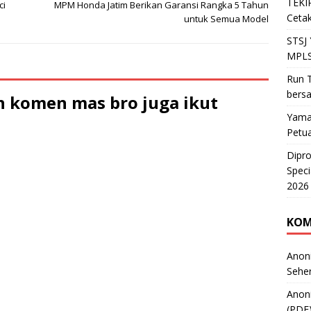
TEKIR
ci
MPM Honda Jatim Berikan Garansi Rangka 5 Tahun
Cetak
untuk Semua Model
STSJ
MPLS
Run T
bers
 komen mas bro juga ikut
Yama
Petu
Dipr
Speci
2026
KOM
Anon
Sehe
Anon
(PDF