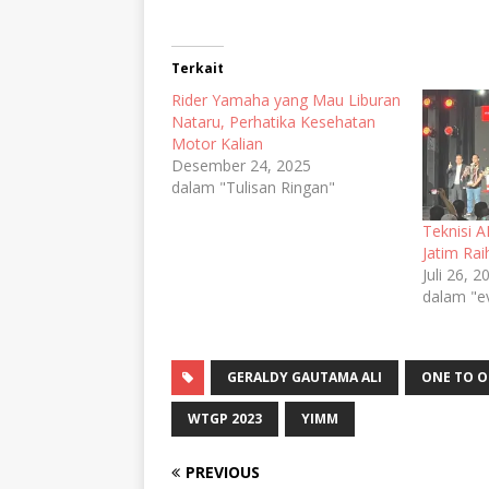
Terkait
Rider Yamaha yang Mau Liburan
Nataru, Perhatika Kesehatan
Motor Kalian
Desember 24, 2025
dalam "Tulisan Ringan"
Teknisi
Jatim Rai
Juli 26, 2
dalam "e
GERALDY GAUTAMA ALI
ONE TO O
WTGP 2023
YIMM
PREVIOUS