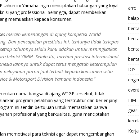
P tahun ini Yamaha ingin menciptakan hubungan yang loyal
arrc
knisi yang professional. Sehingga, dapat memberikan
balap
l yang memuaskan kepada konsumen.
berit
ukses meraih kemenangan di ajang kompetisi World
beri
ng. Dan pencapaian prestisius ini, tentunya tidak terlepas
 setiap tahunnya selalu kami adakan untuk meningkatkan
berit
ara teknisi YIMM. Selain itu, torehan prestasi internasional
berit
ndonesia lainnya untuk dapat terus mengasah keterampilan
DIY
pelayanan purna jual terbaik kepada konsumen setia
rvice & Motorsport Division Yamaha Indonesia.”
engi
event
rumkan nama bangsa di ajang WTGP tersebut, tidak
FIM
lankan program pelatihan yang terstruktur dan berjenjang
ogram ini sendiri bertujuan untuk memastikan bahwa
gear
yanan profesional yang berkualitas, guna menciptakan
kece
Kerj
A dan memotivasi para teknisi agar dapat mengembangkan