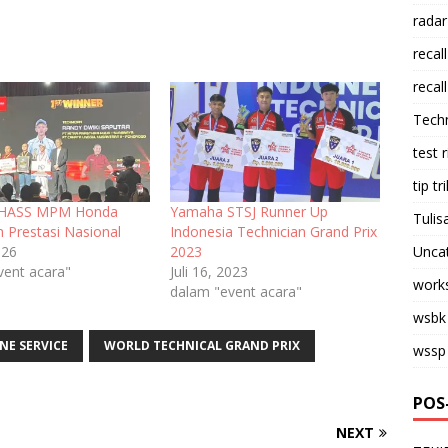
radar
recall
recall
Tech
test 
tip tri
 AHASS MPM Honda
Yamaha STSJ Runner Up
Tulis
h Prestasi Nasional
Indonesia Technician Grand Prix
026
2023
Unca
vent acara"
Juli 16, 2023
work
dalam "event acara"
wsbk
NE SERVICE
WORLD TECHNICAL GRAND PRIX
wssp
POS
NEXT