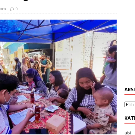
cara
0
ARS
KAT
aisi