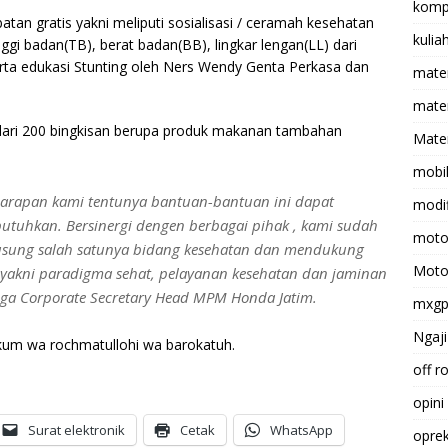
komp
an gratis yakni meliputi sosialisasi / ceramah kesehatan
kulia
nggi badan(TB), berat badan(BB), lingkar lengan(LL) dari
erta edukasi Stunting oleh Ners Wendy Genta Perkasa dan
mate
matem
 dari 200 bingkisan berupa produk makanan tambahan
Mater
mobi
harapan kami tentunya bantuan-bantuan ini dapat
modif
tuhkan. Bersinergi dengen berbagai pihak , kami sudah
moto
usung salah satunya bidang kesehatan dan mendukung
Moto
 yakni paradigma sehat, pelayanan kesehatan dan jaminan
anga Corporate Secretary Head MPM Honda Jatim.
mxg
Ngaji
kum wa rochmatullohi wa barokatuh.
off r
opini
Surat elektronik
Cetak
WhatsApp
opre