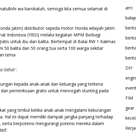
arrc
atullohi wa barokatuh, semoga kita semua selamat di
balap
berit
Honda Jatim) distributor sepeda motor Honda wilayah Jatim
t Indonesia (YBSI) melalui kegiatan MPM Berbagi
beri
is untuk ibu dan balita. Bertempat di Balai RW 1 Kalimas
berit
 50 balita dan 50 orang tua serta 100 warga sekitar
gan tema
berit
DIY
ia Seha
t”.
engi
kungan kepada anak-anak dan keluarga yang terkena
event
an pemeriksaan gratis untuk mencegah stunting pada
FIM
gear
at yang timbul ketika anak-anak mengalami kekurangan
. Hal ini dapat memiliki dampak jangka panjang terhadap
kece
ak, serta berpotensi mengurangi potensi mereka dalam
Kerj
tif.