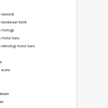
 nasional
a kendaraan listrik
ta motogp
a motor baru
a teknologi motor baru
ne
 acara
lakaan
aan