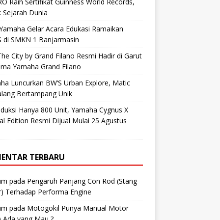
O Raih Sertifikat Guinness World Records,
 Sejarah Dunia
 Yamaha Gelar Acara Edukasi Ramaikan
 di SMKN 1 Banjarmasin
he City by Grand Filano Resmi Hadir di Garut
ama Yamaha Grand Filano
ha Luncurkan BW’S Urban Explore, Matic
alang Bertampang Unik
oduksi Hanya 800 Unit, Yamaha Cygnus X
al Edition Resmi Dijual Mulai 25 Agustus
ENTAR TERBARU
im
pada
Pengaruh Panjang Con Rod (Stang
r) Terhadap Performa Engine
im
pada
Motogokil Punya Manual Motor
) Ada yang Mau ?