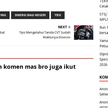
TEKIR
Bangun Sehat Indonesia (YBSI)
Cetak
beri layanan kesehatan kepada
100 anggota veteran dan janda
STSJ
TING
SINERGI BAGI NEGERI
YBSI
veteran di Surabaya.(19/11).
MPLS
Melalui Program MPM Berbagi
layanan kesehatan…
NEXT
Run T
bat
Tips Mengetahui Tanda CVT Sudah
bers
Waktunya Diservis
Yama
Petu
Dipr
Speci
2026
 komen mas bro juga ikut
KOM
Anon
Sehe
Anon
(PDF