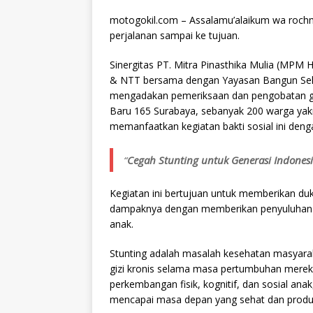
motogokil.com – Assalamu’alaikum wa rochm
perjalanan sampai ke tujuan.
Sinergitas PT. Mitra Pinasthika Mulia (MPM 
& NTT bersama dengan Yayasan Bangun Seha
mengadakan pemeriksaan dan pengobatan grat
Baru 165 Surabaya, sebanyak 200 warga yakni
memanfaatkan kegiatan bakti sosial ini den
“
Cegah Stunting untuk Generasi Indones
Kegiatan ini bertujuan untuk memberikan du
dampaknya dengan memberikan penyuluhan d
anak.
Stunting adalah
masalah kesehatan masyarak
gizi kronis selama masa pertumbuhan mereka
perkembangan fisik, kognitif, dan sosial an
mencapai masa depan yang sehat dan produk