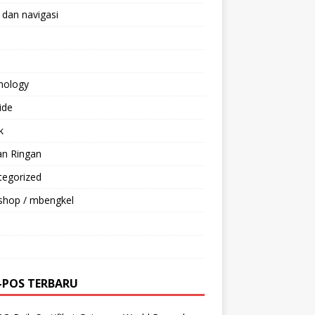
 dan navigasi
nology
ride
k
an Ringan
tegorized
shop / mbengkel
-POS TERBARU