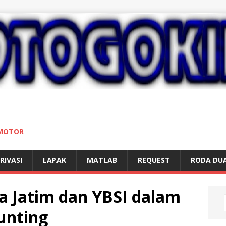
 MOTOR
RIVASI
LAPAK
MATLAB
REQUEST
RODA DU
 Jatim dan YBSI dalam
unting