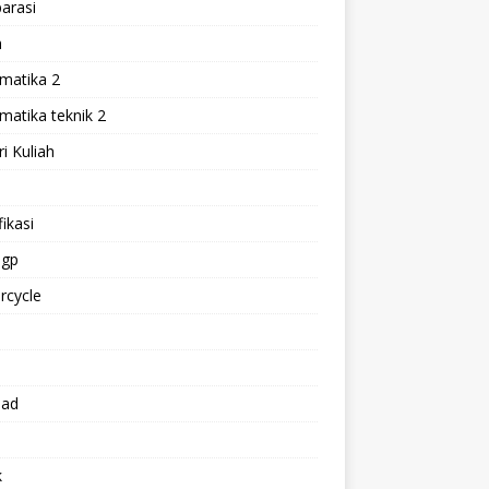
arasi
h
matika 2
atika teknik 2
i Kuliah
l
ikasi
gp
rcycle
p
oad
k