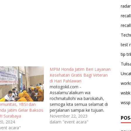
radar
recall
recall
Tech
test 
tip tri
Tulis
MPM Honda Jatim Beri Layanan
Unca
Kesehatan Gratis Bagi Veteran
di Hari Pahlawan
work
motogokil.com -
Assalamu'alaikum wa
wsbk
rochmatullohi wa barokatuh,
wssp
semoga kita semua selamat di
Komunitas, YBSI dan
perjalanan sampai ke tujuan.
a Jatim Gelar Baksos
Sinergitas PT. Mitra Pinasthika
November 22, 2023
RI Surabaya
POS
Mulia ( MPM Honda Jatim)
dalam "event acara"
20, 2024
bersama dengan Yayasan
vent acara"