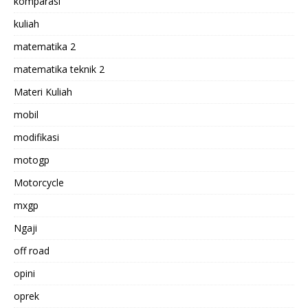
komparasi
kuliah
matematika 2
matematika teknik 2
Materi Kuliah
mobil
modifikasi
motogp
Motorcycle
mxgp
Ngaji
off road
opini
oprek