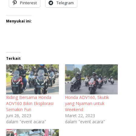
Pinterest
Telegram
Menyukai ini:
Terkait
Riding Bersama Honda
Honda ADV160, Skutik
ADV160 Bikin Eksplorasi
yang Nyaman untuk
Semakin Fun
Weekend
Juni 26, 2023
Maret 22, 2023
dalam "event acara"
dalam "event acara"