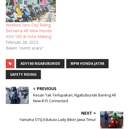
Weeked Seru City Riding
Bersama All New Honda
ADV 160 di Kota Malang
Februari 28, 2023
dalam "event acara"
ADV160 NGABUBURIDE
MPM HONDA JATIM
SAFETY RIDING
PREVIOUS
Kesan Tak Terlupakan, Ngabuburide Bareng All
New R15 Connected
NEXT
Yamaha STSJ Edukasi Lady Biker Jawa Timur