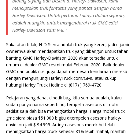
bidang Styling dan Desain di Harley- Davidson, kami
menciptakan truk fantastis yang pantas dengan nama
Harley-Davidson. Untuk pertama kalinya dalam sejarah,
adalah mungkin untuk mengendarai truk GMC edisi
Harley-Davidson edisi V-8. ”
Suka atau tidak, H-D Sierra adalah truk yang keren, jadi dijamin
ownernya akan mendapatkan truk yang dibangun untuk tahan
banting. GMC Harley-Davidson 2020 akan tersedia untuk
umum di dealer GMC resmi mulai Februari 2020. Baik dealer
GMC dan publik ritel juga dapat memesan kendaraan mereka
dengan mengunjungi HarleyTruck.com/GMC atau cukup
hubungi Harley Truck Hotline di (817) ) 769-4720.
Pelajaran yang dapat dipetik bagi kita semua adalah, kalau
sudah punya nama seperti hd, tempelin asesoris di mobil
sedikit saja dah bisa meningkatkan harga. Harga mobil truck
gmc siera biasa $51.000 bigitu ditempelen asesoris harley-
davidson jadi $ 94.995. Artinya asesoris merek hd telah
meningkatkan harga truck sebesar 81% lebih mahal, mantab