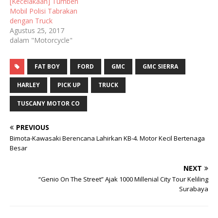
[Kecelakaan] Tumben
Mobil Polisi Tabrakan
dengan Truck
Agustus 25, 2017
dalam "Motorcycle"
FAT BOY
FORD
GMC
GMC SIERRA
HARLEY
PICK UP
TRUCK
TUSCANY MOTOR CO
PREVIOUS
Bimota-Kawasaki Berencana Lahirkan KB-4. Motor Kecil Bertenaga
Besar
NEXT
“Genio On The Street” Ajak 1000 Millenial City Tour Keliling
Surabaya