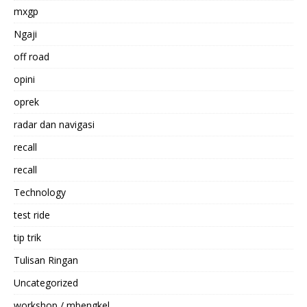
mxgp
Ngaji
off road
opini
oprek
radar dan navigasi
recall
recall
Technology
test ride
tip trik
Tulisan Ringan
Uncategorized
workshop / mbengkel