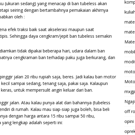
komp
ku (ukuran sedang) yang menacap di ban tubeless akan
etapi seiring dengan bertambahnya pemakaian akhirnya
kulia
babkan oleh :
mate
na efek traksi baik saat akselerasi maupun saat
matem
pis. Sehingga daya cengkram/jepit ban tubeless semakin
Mater
diamkan tidak dipakai beberapa hari, udara dalam ban
mobi
batnya cengkraman ban terhadap paku juga berkurang, dan
modif
moto
inggir jalan 20 ribu rupiah saja, beres. Jadi kalau ban motor
Moto
kecil sampai sedang, tenang saja, pakai saja. Kalaupun
u keras, untuk mempersulit angin keluar dari ban.
mxg
Ngaji
gir jalan. Atau kalau punya alat dan bahannya (tubeless
sendiri di rumah. Kalau mau siap-siap juga boleh, bisa beli
off r
nnya dengan harga antara 15 ribu sampai 50 ribu,
opini
 yang lengkap adalah seperti ini:
opre