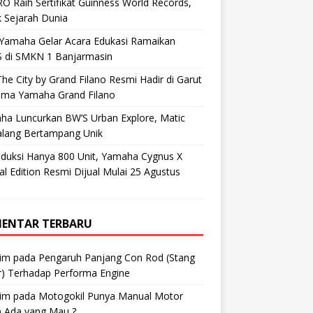
O Raih Sertifikat Guinness World Records,
 Sejarah Dunia
 Yamaha Gelar Acara Edukasi Ramaikan
 di SMKN 1 Banjarmasin
he City by Grand Filano Resmi Hadir di Garut
ama Yamaha Grand Filano
ha Luncurkan BW’S Urban Explore, Matic
alang Bertampang Unik
oduksi Hanya 800 Unit, Yamaha Cygnus X
al Edition Resmi Dijual Mulai 25 Agustus
ENTAR TERBARU
im
pada
Pengaruh Panjang Con Rod (Stang
r) Terhadap Performa Engine
im
pada
Motogokil Punya Manual Motor
) Ada yang Mau ?