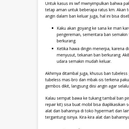
Untuk kasus ini iwf mwnyimpulkan bahwa pa
tetap aman untuk beberapa ratus km. Akan t
angin dalam ban keluar juga, hal ini bisa dise
Kaku akan goyang ke sana ke mari kare
pengereman, sementara ban semakin ti
berkurang.
Ketika hawa dingin menerpa, karena di
menyusut, tekanan ban berkurang. Aki
udara semakin mudah keluar.
Akhirnya ditambal juga, khusus ban tubeless p
tubeless mas-bro dan mbak-sis terkena paku 
gembos dikit, langsung diisi angin agar selal
Kalau sempat bawa ke tukang tambal ban ping
repair kit) sisa buat mobil bisa diaplikasikan 
alat dan bahannya di toko hypermart dan lai
tergantung isinya. Kira-kira alat dan bahannya