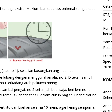
TEKIR
Cetak
t tenaga ekstra. Maklum ban tubeless terkenal sangat kuat
STSJ
MPLS
Run T
bers
Yama
Petu
Dipr
Speci
2026
alat no 1), sekalian kosongkan angin dari ban.
sar lubang dengan menggunakan alat no 2. Ditekan sambil
KOM
hati terkadang arah pakunya miring.
tambal pengait no 5 setengah bodi saja, beri lem no 4.
Anon
i tembus (jangan terlalu dalam cukup bagian lubang alat no
Sehe
Anon
rti itu dan biarkan selama 10 menit agar kering sempurna.
(PDF