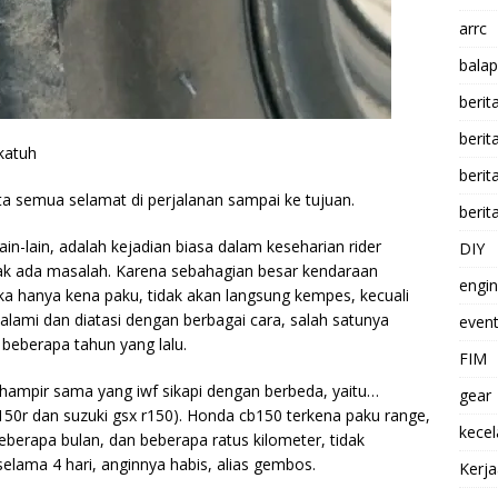
arrc
balap
berit
beri
katuh
berit
ta semua selamat di perjalanan sampai ke tujuan.
berit
n-lain, adalah kejadian biasa dalam keseharian rider
DIY
dak ada masalah. Karena sebahagian besar kendaraan
engi
a hanya kena paku, tidak akan langsung kempes, kecuali
f alami dan diatasi dengan berbagai cara, salah satunya
event
beberapa tahun yang lalu.
FIM
ampir sama yang iwf sikapi dengan berbeda, yaitu…
gear
150r dan suzuki gsx r150). Honda cb150 terkena paku range,
kece
beberapa bulan, dan beberapa ratus kilometer, tidak
selama 4 hari, anginnya habis, alias gembos.
Kerj