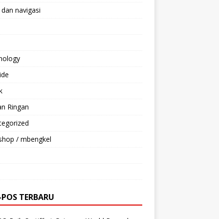
 dan navigasi
nology
ride
k
an Ringan
tegorized
shop / mbengkel
-POS TERBARU