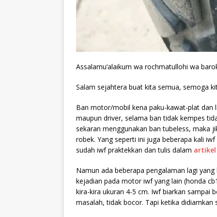
Assalamu’alaikum wa rochmatullohi wa baro
Salam sejahtera buat kita semua, semoga ki
Ban motor/mobil kena paku-kawat-plat dan lai
maupun driver, selama ban tidak kempes ti
sekaran menggunakan ban tubeless, maka jik
robek. Yang seperti ini juga beberapa kali iw
sudah iwf praktekkan dan tulis dalam
artikel
Namun ada beberapa pengalaman lagi yang h
kejadian pada motor iwf yang lain (honda cb
kira-kira ukuran 4-5 cm. Iwf biarkan sampai 
masalah, tidak bocor. Tapi ketika didiamkan 