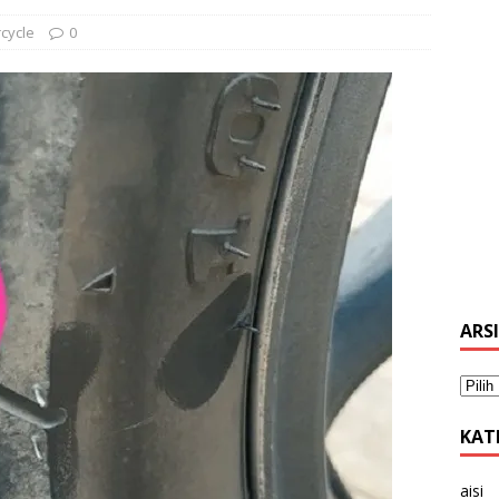
cycle
0
ARS
KAT
aisi