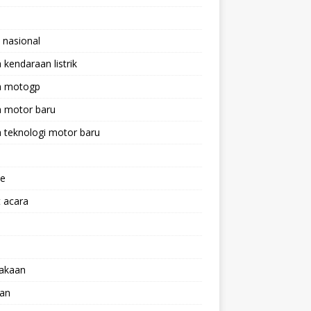
 nasional
a kendaraan listrik
ta motogp
a motor baru
a teknologi motor baru
ne
 acara
lakaan
aan