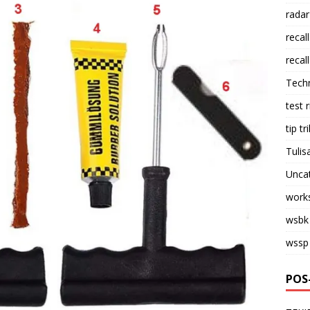
radar
recall
recall
Tech
test 
tip tri
Tulis
Unca
work
wsbk
wssp
POS