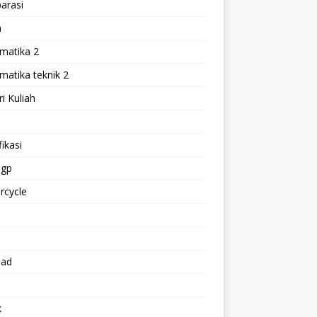
arasi
h
matika 2
atika teknik 2
i Kuliah
l
ikasi
gp
rcycle
p
oad
k