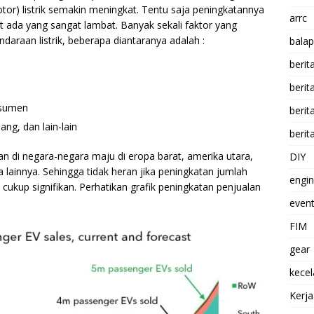
tor) listrik semakin meningkat. Tentu saja peningkatannya
arrc
at ada yang sangat lambat. Banyak sekali faktor yang
raan listrik, beberapa diantaranya adalah :
balap
berit
beri
nsumen
berit
ng, dan lain-lain
berit
kan di negara-negara maju di eropa barat, amerika utara,
DIY
 lainnya. Sehingga tidak heran jika peningkatan jumlah
engi
cukup signifikan. Perhatikan grafik peningkatan penjualan
event
FIM
gear
kece
Kerj