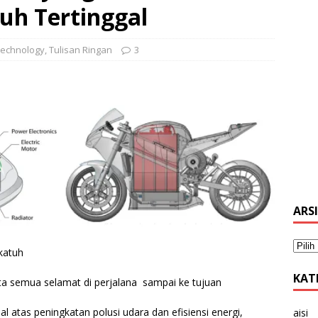
uh Tertinggal
echnology
,
Tulisan Ringan
3
ARS
katuh
KAT
ta semua selamat di perjalana sampai ke tujuan
 atas peningkatan polusi udara dan efisiensi energi,
aisi