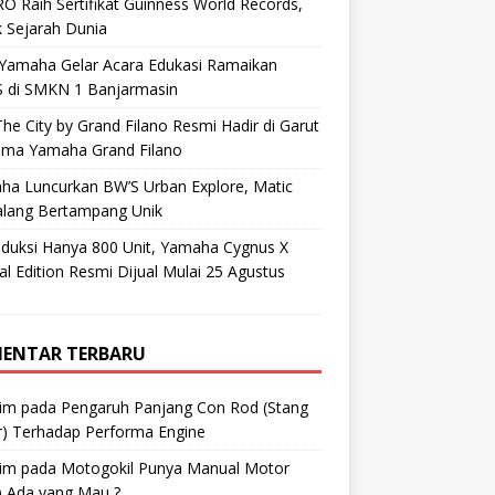
O Raih Sertifikat Guinness World Records,
 Sejarah Dunia
 Yamaha Gelar Acara Edukasi Ramaikan
 di SMKN 1 Banjarmasin
he City by Grand Filano Resmi Hadir di Garut
ama Yamaha Grand Filano
ha Luncurkan BW’S Urban Explore, Matic
alang Bertampang Unik
oduksi Hanya 800 Unit, Yamaha Cygnus X
al Edition Resmi Dijual Mulai 25 Agustus
ENTAR TERBARU
im
pada
Pengaruh Panjang Con Rod (Stang
r) Terhadap Performa Engine
im
pada
Motogokil Punya Manual Motor
) Ada yang Mau ?