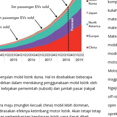
komp
kulia
mate
matem
Mater
mobi
modif
moto
Moto
julan mobil listrik dunia. Hal ini disebabkan beberapa
mxg
adirkan dalam mendukung penggunakaan mobil listrik oleh
Ngaji
 kebijakan pemerintah (subsidi) dan jumlah pasar (rakyat
off r
 maju (mungkin kecuali china) mobil lebih dominan,
opini
dirasakan efeknya ketimbang motor listrik. Akan tetapi tetap
opre
ari perkembangan kendaraan listrik yang dapat dibeli