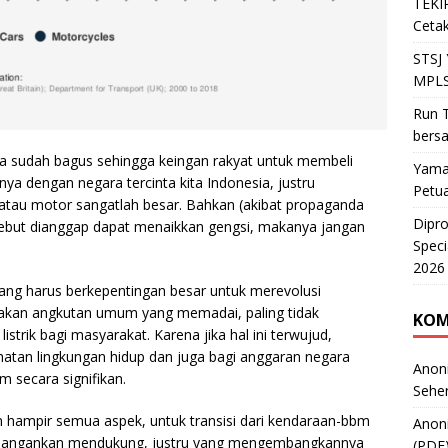
TEKIR
Cetak
STSJ
MPLS
Run T
bers
sudah bagus sehingga keingan rakyat untuk membeli
Yama
lnya dengan negara tercinta kita Indonesia, justru
Petu
i atau motor sangatlah besar. Bahkan (akibat propaganda
Dipr
rsebut dianggap dapat menaikkan gengsi, makanya jangan
Speci
2026
yang harus berkepentingan besar untuk merevolusi
diakan angkutan umum yang memadai, paling tidak
KOM
rik bagi masyarakat. Karena jika hal ini terwujud,
hatan lingkungan hidup dan juga bagi anggaran negara
Anon
 secara signifikan.
Sehe
m hampir semua aspek, untuk transisi dari kendaraan-bbm
Anon
rena jangankan mendukung, justru yang mengembangkannya
(PDF