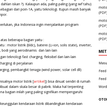
k dahlan iskan ?). Kalaupun ada, paling-paling (yang iwf tahu)
moto
bagian dari poin-1A, yaitu teknologi. Itupun masih banyak
(PDF
mpor.
moto
diperlukan, jika Indonesia ingin menjalankan program
(PDF
moto
(PDF
 atas beberapa bagian yaitu :
: motor listrik (bldc), baterei (Li-ion, solis state), inverter,
n, bodi yang aerodinamis dan lain-lain
MET
 teknologi fast charging, fleksibel dan lain-lain
Masu
harging di perjalanan
ging, pembangkit tenaga (wind power, solar cell dll)
Feed 
Feed
isalnya motor listrik [
artikel
]) bisa dinuat sendiri di rumah
a dibuat dalam skala besar di pabrik. Maka hal terpenting
Word
a bagian inilah yang paling signifikan mempengaruhi
OTOM
eunggulan kendaraan listrik dibandingkan kendaraan