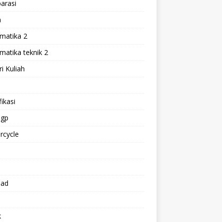
arasi
h
matika 2
atika teknik 2
i Kuliah
l
ikasi
gp
rcycle
p
oad
k