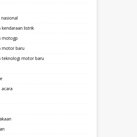
 nasional
a kendaraan listrik
ta motogp
a motor baru
a teknologi motor baru
ne
 acara
lakaan
aan