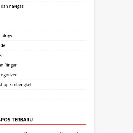
 dan navigasi
nology
ride
k
an Ringan
tegorized
shop / mbengkel
-POS TERBARU