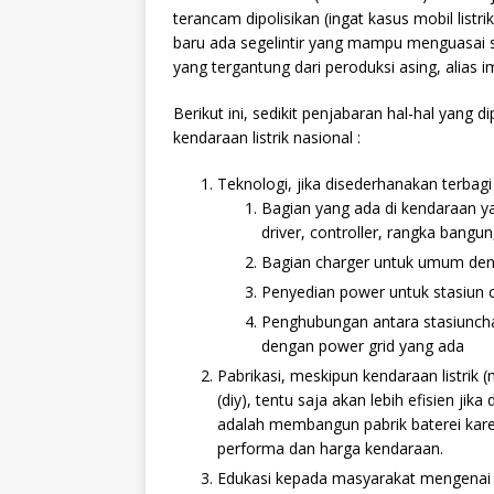
terancam dipolisikan (ingat kasus mobil listri
baru ada segelintir yang mampu menguasai se
yang tergantung dari peroduksi asing, alias i
Berikut ini, sedikit penjabaran hal-hal yang 
kendaraan listrik nasional :
Teknologi, jika disederhanakan terbagi
Bagian yang ada di kendaraan yaitu 
driver, controller, rangka bangu
Bagian charger untuk umum dengan
Penyedian power untuk stasiun c
Penghubungan antara stasiunchar
dengan power grid yang ada
Pabrikasi, meskipun kendaraan listrik (m
(diy), tentu saja akan lebih efisien jik
adalah membangun pabrik baterei karen
performa dan harga kendaraan.
Edukasi kepada masyarakat mengenai k