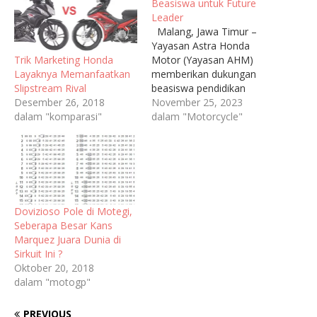
Beasiswa untuk Future
Leader
Malang, Jawa Timur –
Yayasan Astra Honda
Trik Marketing Honda
Motor (Yayasan AHM)
Layaknya Memanfaatkan
memberikan dukungan
Slipstream Rival
beasiswa pendidikan
Desember 26, 2018
senilai lebih dari Rp 1,4
November 25, 2023
dalam "komparasi"
Milyar bagi 525 pelajar
dalam "Motorcycle"
sekolah, guru dan
mahasiswa yang ikut
berkontribusi membangun
bangsa. Bantuan ini
merupakan wujud
komitmen Yayasan AHM
Dovizioso Pole di Motegi,
pada dunia pendidikan
Seberapa Besar Kans
untuk mendukung
Marquez Juara Dunia di
generasi penerus bangsa
Sirkuit Ini ?
yang cerdas,…
Oktober 20, 2018
dalam "motogp"
PREVIOUS