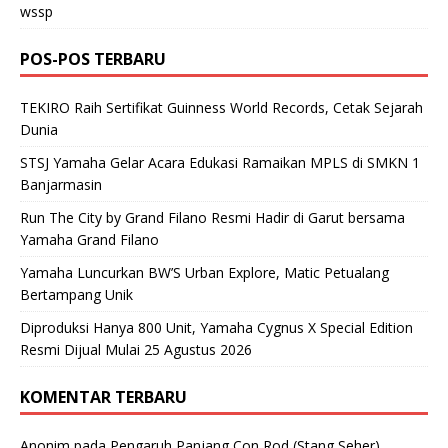
wssp
POS-POS TERBARU
TEKIRO Raih Sertifikat Guinness World Records, Cetak Sejarah
Dunia
STSJ Yamaha Gelar Acara Edukasi Ramaikan MPLS di SMKN 1
Banjarmasin
Run The City by Grand Filano Resmi Hadir di Garut bersama
Yamaha Grand Filano
Yamaha Luncurkan BW’S Urban Explore, Matic Petualang
Bertampang Unik
Diproduksi Hanya 800 Unit, Yamaha Cygnus X Special Edition
Resmi Dijual Mulai 25 Agustus 2026
KOMENTAR TERBARU
Anonim
pada
Pengaruh Panjang Con Rod (Stang Seher)