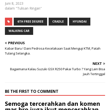
Juni 8, 2023
dalam "Tulisan Ringan"
6TH FREE DEGREE
CRADLE
HYUNDAI
WALKING CAR
PREVIOUS
Kabar Baru ! Dani Pedrosa Kecelakaan Saat Menguji KTM, Patah
Tulang Selangka.
NEXT
Bagaimana Kalau Suzuki GSX R250 Pakai Turbo ? Yang Lain Bisa
Jauh Tertinggal
BE THE FIRST TO COMMENT
Semoga tercerahkan dan komen
mas bro juga ikut mencerahkan