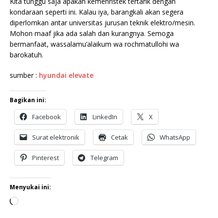
Kita tunggu saja apakah kemenristek tertarik dengan
kondaraan seperti ini. Kalau iya, barangkali akan segera
diperlomkan antar universitas jurusan teknik elektro/mesin.
Mohon maaf jika ada salah dan kurangnya. Semoga
bermanfaat, wassalamu’alaikum wa rochmatullohi wa
barokatuh.
sumber :
hyundai elevate
Bagikan ini:
Facebook
LinkedIn
X
Surat elektronik
Cetak
WhatsApp
Pinterest
Telegram
Menyukai ini: