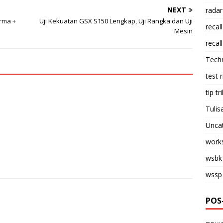
NEXT
radar
rma +
Uji Kekuatan GSX S150 Lengkap, Uji Rangka dan Uji
recall
Mesin
recall
Tech
test 
tip tri
Tulis
Unca
work
wsbk
wssp
POS