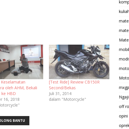
komp
kulia
mate
matem
Mater
mobi
modif
moto
Moto
n Keselamatan
[Test Ride] Review CB150R
mxg
ra oleh AHM, Bekali
Second/Bekas
s ke HBD
Juli 31, 2014
Ngaji
r 16, 2018
dalam "Motorcycle"
otorcycle"
off r
opini
OLONG BANTU
opre