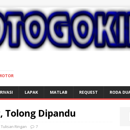
 MOTOR
RIVASI
LAPAK
MATLAB
REQUEST
RODA DU
r, Tolong Dipandu
,
Tulisan Ringan
7