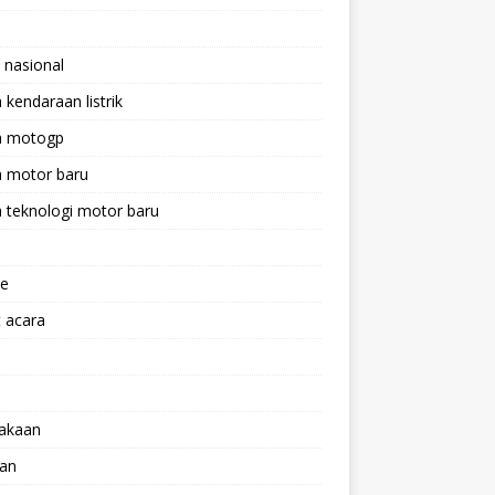
 nasional
a kendaraan listrik
ta motogp
a motor baru
a teknologi motor baru
ne
 acara
lakaan
aan