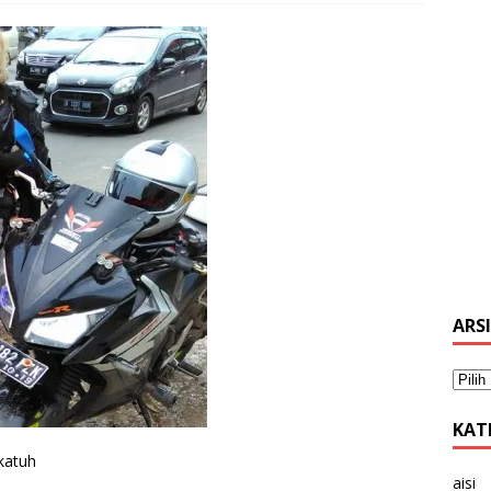
ARS
KAT
katuh
aisi