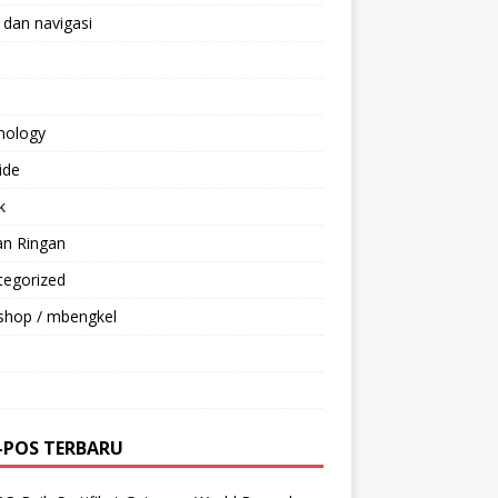
 dan navigasi
nology
ride
k
an Ringan
tegorized
shop / mbengkel
-POS TERBARU