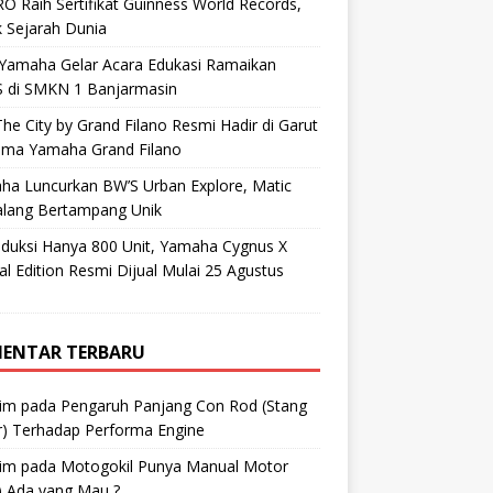
O Raih Sertifikat Guinness World Records,
 Sejarah Dunia
 Yamaha Gelar Acara Edukasi Ramaikan
 di SMKN 1 Banjarmasin
he City by Grand Filano Resmi Hadir di Garut
ama Yamaha Grand Filano
ha Luncurkan BW’S Urban Explore, Matic
alang Bertampang Unik
oduksi Hanya 800 Unit, Yamaha Cygnus X
al Edition Resmi Dijual Mulai 25 Agustus
ENTAR TERBARU
im
pada
Pengaruh Panjang Con Rod (Stang
r) Terhadap Performa Engine
im
pada
Motogokil Punya Manual Motor
) Ada yang Mau ?