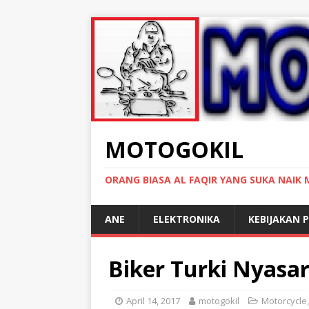
MOTOGOKIL
ORANG BIASA AL FAQIR YANG SUKA NAIK
ANE
ELEKTRONIKA
KEBIJAKAN P
Biker Turki Nyasa
April 14, 2017
motogokil
Motorcycle