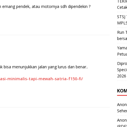
TEKIR
win emang pendek, atau motornya sdh dipendekin ?
Cetak
STSJ
MPLS
Run T
bers
Yama
Petu
Dipr
k bisa menunjukkan jalan yang lurus dan benar..
Speci
2026
kasi-minimalis-tapi-mewah-satria-f150-fi/
KOM
Anon
Sehe
Anon
(PDF