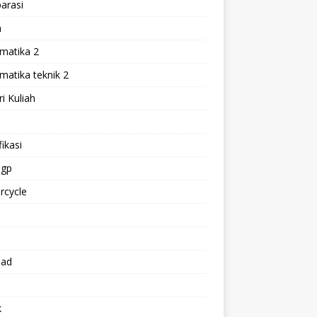
arasi
h
matika 2
atika teknik 2
i Kuliah
l
ikasi
gp
rcycle
p
oad
k