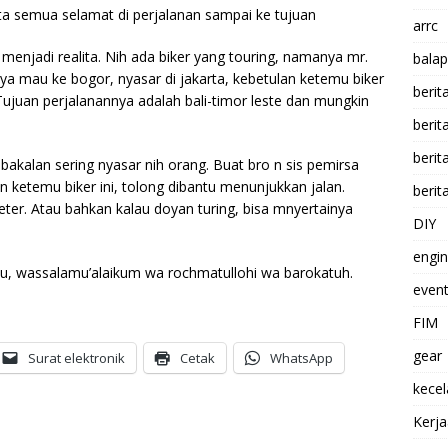
ta semua selamat di perjalanan sampai ke tujuan
arrc
menjadi realita. Nih ada biker yang touring, namanya mr.
balap
anya mau ke bogor, nyasar di jakarta, kebetulan ketemu biker
berit
Tujuan perjalanannya adalah bali-timor leste dan mungkin
beri
berit
bakalan sering nyasar nih orang. Buat bro n sis pemirsa
n ketemu biker ini, tolong
dibantu menunjukkan jalan.
berit
ter. Atau bahkan kalau doyan turing, bisa mnyertainya
DIY
engi
u, wassalamu’alaikum wa rochmatullohi wa barokatuh.
event
FIM
gear
Surat elektronik
Cetak
WhatsApp
kece
Kerj