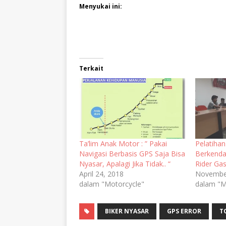
Menyukai ini:
Terkait
Ta’lim Anak Motor : ” Pakai
Pelatiha
Navigasi Berbasis GPS Saja Bisa
Berkenda
Nyasar, Apalagi Jika Tidak.. “
Rider Ga
April 24, 2018
Novembe
dalam "Motorcycle"
dalam "M
BIKER NYASAR
GPS ERROR
T