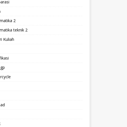
arasi
h
matika 2
atika teknik 2
i Kuliah
l
ikasi
gp
rcycle
p
oad
k