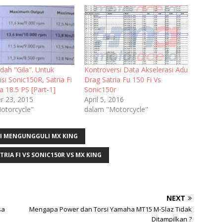
dah "Gila". Untuk
Kontroversi Data Akselerasi Adu
i Sonic150R, Satria Fi
Drag Satria Fu 150 Fi Vs
 18.5 PS [Part-1]
Sonic150r
 23, 2015
April 5, 2016
otorcycle"
dalam "Motorcycle"
FI MENGUNGGULI MX KING
TRIA FI VS SONIC150R VS MX KING
NEXT
sa
Mengapa Power dan Torsi Yamaha MT15 M-Slaz Tidak
Ditampilkan ?