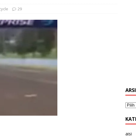
cycle
29
ARS
KAT
aisi