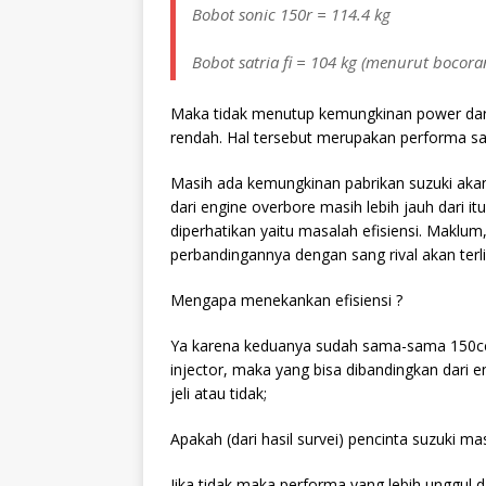
Bobot sonic 150r = 114.4 kg
Bobot satria fi = 104 kg (menurut bocora
Maka tidak menutup kemungkinan power dari s
rendah. Hal tersebut merupakan performa saa
Masih ada kemungkinan pabrikan suzuki akan m
dari engine overbore masih lebih jauh dari i
diperhatikan yaitu masalah efisiensi. Maklum
perbandingannya dengan sang rival akan terl
Mengapa menekankan efisiensi ?
Ya karena keduanya sudah sama-sama 150c
injector, maka yang bisa dibandingkan dari e
jeli atau tidak;
Apakah (dari hasil survei) pencinta suzuki ma
Jika tidak maka performa yang lebih unggul dar