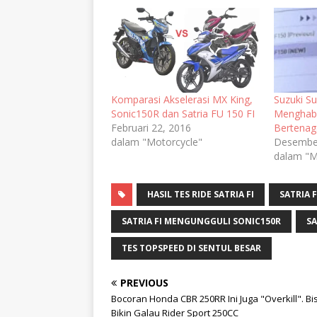
Komparasi Akselerasi MX King,
Suzuki Su
Sonic150R dan Satria FU 150 FI
Menghabis
Februari 22, 2016
Bertenaga
dalam "Motorcycle"
Desember
dalam "M
HASIL TES RIDE SATRIA FI
SATRIA 
SATRIA FI MENGUNGGULI SONIC150R
SA
TES TOPSPEED DI SENTUL BESAR
PREVIOUS
Bocoran Honda CBR 250RR Ini Juga "Overkill". Bi
Bikin Galau Rider Sport 250CC