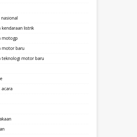
 nasional
a kendaraan listrik
ta motogp
a motor baru
a teknologi motor baru
ne
 acara
lakaan
aan