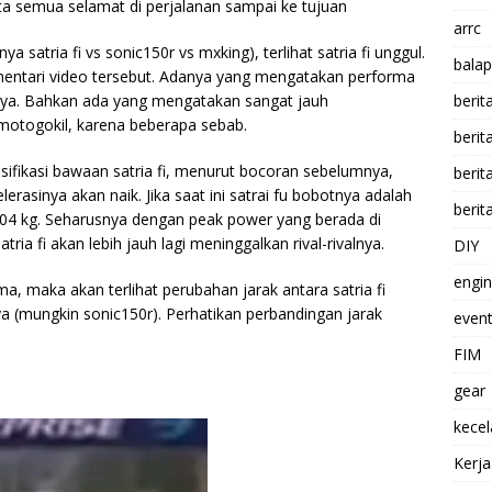
ta semua selamat di perjalanan sampai ke tujuan
arrc
 satria fi vs sonic150r vs mxking), terlihat satria fi unggul.
balap
ntari video tersebut. Adanya yang mengatakan performa
valnya. Bahkan ada yang mengatakan sangat jauh
berit
motogokil, karena beberapa sebab.
beri
ifikasi bawaan satria fi, menurut bocoran sebelumnya,
berit
lerasinya akan naik. Jika saat ini satrai fu bobotnya adalah
berit
 104 kg. Seharusnya dengan peak power yang berada di
ia fi akan lebih jauh lagi meninggalkan rival-rivalnya.
DIY
engi
a, maka akan terlihat perubahan jarak antara satria fi
ya (mungkin sonic150r). Perhatikan perbandingan jarak
event
FIM
gear
kece
Kerj