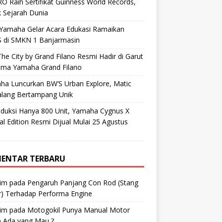
O Raih Sertifikat Guinness World Records,
 Sejarah Dunia
 Yamaha Gelar Acara Edukasi Ramaikan
 di SMKN 1 Banjarmasin
he City by Grand Filano Resmi Hadir di Garut
ama Yamaha Grand Filano
ha Luncurkan BW’S Urban Explore, Matic
alang Bertampang Unik
oduksi Hanya 800 Unit, Yamaha Cygnus X
al Edition Resmi Dijual Mulai 25 Agustus
ENTAR TERBARU
im
pada
Pengaruh Panjang Con Rod (Stang
r) Terhadap Performa Engine
im
pada
Motogokil Punya Manual Motor
) Ada yang Mau ?