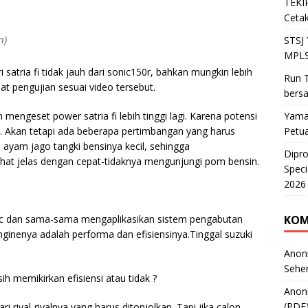
TEKIR
Cetak
n)
STSJ
MPLS
atria fi tidak jauh dari sonic150r, bahkan mungkin lebih
Run T
t pengujian sesuai video tersebut.
bers
engeset power satria fi lebih tinggi lagi. Karena potensi
Yama
tu. Akan tetapi ada beberapa pertimbangan yang harus
Petu
, ayam jago tangki bensinya kecil, sehingga
Dipr
ihat jelas dengan cepat-tidaknya mengunjungi pom bensin.
Speci
2026
c dan sama-sama mengaplikasikan sistem pengabutan
KOM
nginenya adalah performa dan efisiensinya.Tinggal suzuki
Anon
Sehe
sih memikirkan efisiensi atau tidak ?
Anon
(PDF
i rival-rivalnya yang harus ditonjolkan. Tapi jika calon