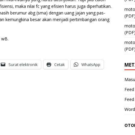
isiensi, maka nilai fc yang efisien harus juga diperhatikan.
moto
 masih berumur abg (sma) dengan uang jajan yang pas-
(PDF
Dan kemungkina besar akan menjadi pertimbangan orang
moto
(PDF
 wB.
moto
(PDF
MET
Surat elektronik
Cetak
WhatsApp
Masu
Feed 
Feed
Word
OTOM