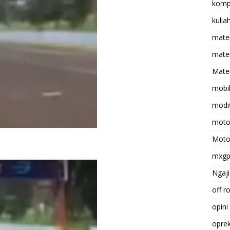
komp
kulia
mate
matem
Mater
mobi
modif
moto
Moto
mxg
Ngaji
off r
opini
opre