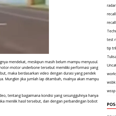
radar
recall
recall
Tech
test 
tip tri
Tulis
akangnya mendekat, meskipun masih belum mampu menyusul.
Unca
u motor-motor underbone tersebut memiliki performasi yang
rsebut, maka berdasarkan video dengan durasi yang pendek
work
valnya. Mungkin jika jumlah lap ditambah, rivalnya akan mampu
wsbk
wssp
 video, tentang bagaimana kondisi yang sesungguhnya hanya
jika menilik hasil tersebut, dan dengan perbandingan bobot
POS