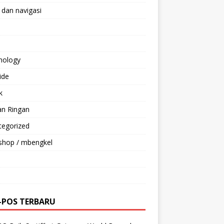
 dan navigasi
nology
ride
k
an Ringan
tegorized
shop / mbengkel
-POS TERBARU