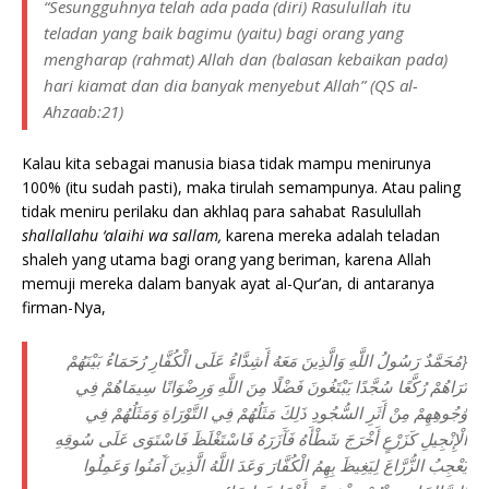
“
Sesungguhnya telah ada pada (diri) Rasulullah itu
teladan yang baik bagimu (yaitu) bagi orang yang
mengharap (rahmat) Allah dan (balasan kebaikan pada)
hari kiamat dan dia banyak menyebut Allah
” (QS al-
Ahzaab:21)
Kalau kita sebagai manusia biasa tidak mampu menirunya
100% (itu sudah pasti), maka tirulah semampunya. Atau paling
tidak meniru perilaku dan akhlaq para sahabat Rasulullah
shallallahu ‘alaihi wa sallam,
karena mereka adalah teladan
shaleh yang utama bagi orang yang beriman, karena Allah
memuji mereka dalam banyak ayat al-Qur’an, di antaranya
firman-Nya,
{مُحَمَّدٌ رَسُولُ اللَّهِ وَالَّذِينَ مَعَهُ أَشِدَّاءُ عَلَى الْكُفَّارِ رُحَمَاءُ بَيْنَهُمْ
تَرَاهُمْ رُكَّعًا سُجَّدًا يَبْتَغُونَ فَضْلًا مِنَ اللَّهِ وَرِضْوَانًا سِيمَاهُمْ فِي
وُجُوهِهِمْ مِنْ أَثَرِ السُّجُودِ ذَلِكَ مَثَلُهُمْ فِي التَّوْرَاةِ وَمَثَلُهُمْ فِي
الْإِنْجِيلِ كَزَرْعٍ أَخْرَجَ شَطْأَهُ فَآَزَرَهُ فَاسْتَغْلَظَ فَاسْتَوَى عَلَى سُوقِهِ
يُعْجِبُ الزُّرَّاعَ لِيَغِيظَ بِهِمُ الْكُفَّارَ وَعَدَ اللَّهُ الَّذِينَ آَمَنُوا وَعَمِلُوا