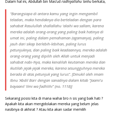
Dalam hal ini, Abdullah bin Mas’ud
radhiyallahu ‘anhu
berkata,
“Barangsiapa di antara kamu yang ingin mengambil
teladan, maka hendaknya dia berteladan dengan para
sahabat Rasulullah
shallallahu ‘alaihi wa sallam
, karena
mereka adalah orang-orang yang paling baik hatinya di
umat ini, paling dalam pemahaman (agamanya), paling
jauh dari sikap berlebih-lebihan, paling lurus
petunjuknya, dan paling baik keadaannya, mereka adalah
orang-orang yang dipilih oleh Allah untuk menjadi
sahabat nabi-Nya, maka kenalilah keutaman mereka dan
ikutilah jejak-jejak mereka, karena sesungguhnya mereka
berada di atas petunjuk yang lurus”. [Dinukil oleh imam
Ibnu ‘Abdil Barr dengan sanadnya dalam kitab “Jaami’u
bayaanil ‘ilmi wa fadhlihi” (no. 1118)]
Sekarang posisi kita di mana wahai bro n sis yang baik hati ?
Apakah kita akan mengidolakan mereka yang belum jelas
nasibnya di akhirat ? Atau kita akan sadar memilih