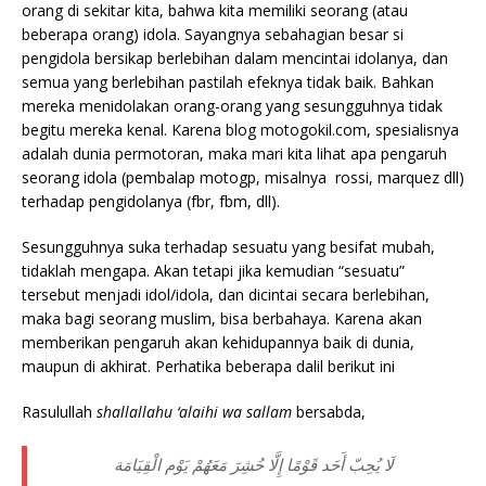
orang di sekitar kita, bahwa kita memiliki seorang (atau
beberapa orang) idola. Sayangnya sebahagian besar si
pengidola bersikap berlebihan dalam mencintai idolanya, dan
semua yang berlebihan pastilah efeknya tidak baik. Bahkan
mereka menidolakan orang-orang yang sesungguhnya tidak
begitu mereka kenal. Karena blog motogokil.com, spesialisnya
adalah dunia permotoran, maka mari kita lihat apa pengaruh
seorang idola (pembalap motogp, misalnya rossi, marquez dll)
terhadap pengidolanya (fbr, fbm, dll).
Sesungguhnya suka terhadap sesuatu yang besifat mubah,
tidaklah mengapa. Akan tetapi jika kemudian “sesuatu”
tersebut menjadi idol/idola, dan dicintai secara berlebihan,
maka bagi seorang muslim, bisa berbahaya. Karena akan
memberikan pengaruh akan kehidupannya baik di dunia,
maupun di akhirat. Perhatika beberapa dalil berikut ini
Rasulullah
shallallahu ‘alaihi wa sallam
bersabda,
لَا يُحِبّ أَحَد قَوْمًا إِلَّا حُشِرَ مَعَهُمْ يَوْم الْقِيَامَة