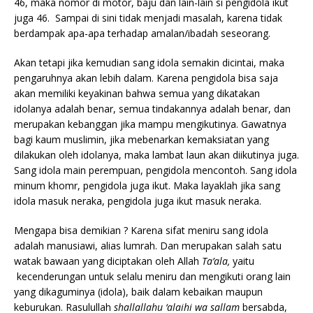
46, maka nomor di motor, baju dan lain-lain si pengidola ikut
juga 46. Sampai di sini tidak menjadi masalah, karena tidak
berdampak apa-apa terhadap amalan/ibadah seseorang.
Akan tetapi jika kemudian sang idola semakin dicintai, maka
pengaruhnya akan lebih dalam. Karena pengidola bisa saja
akan memiliki keyakinan bahwa semua yang dikatakan
idolanya adalah benar, semua tindakannya adalah benar, dan
merupakan kebanggan jika mampu mengikutinya. Gawatnya
bagi kaum muslimin, jika mebenarkan kemaksiatan yang
dilakukan oleh idolanya, maka lambat laun akan diikutinya juga.
Sang idola main perempuan, pengidola mencontoh. Sang idola
minum khomr, pengidola juga ikut. Maka layaklah jika sang
idola masuk neraka, pengidola juga ikut masuk neraka.
Mengapa bisa demikian ? Karena sifat meniru sang idola
adalah manusiawi, alias lumrah. Dan merupakan salah satu
watak bawaan yang diciptakan oleh Allah
Ta’ala,
yaitu
kecenderungan untuk selalu meniru dan mengikuti orang lain
yang dikaguminya (idola), baik dalam kebaikan maupun
keburukan. Rasulullah
shallallahu ‘alaihi wa sallam
bersabda,