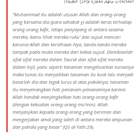
الصَّالِحَاتِ مِنْهُمْ مَغْفِرَةً وَأَجْرًا عَظِيمًا}
“
Muhammad itu adalah utusan Allah dan orang-orang
yang bersama dia (para sahabat y) adalah keras terhadap
orang-orang kafir, tetapi penyayang di antara sesama
mereka, kamu lihat mereka ruku’ dan sujud mencari
karunia Allah dan keridhaan-Nya, tanda-tanda meraka
tampak pada muka mereka dari bekas sujud. Demikianlah
sifat-sifat mereka dalam Taurat dan sifat-sifat mereka
dalam Injil, yaitu seperti tanaman mengeluarkan tunasnya
maka tunas itu menjadikan tanaman itu kuat lalu menjadi
besarlah dia dan tegak lurus di atas pokoknya; tanaman
itu menyenangkan hati penanam-penanamnya karena
Allah hendak menjengkelkan hati orang-orang kafir
(dengan kekuatan orang-orang mu’min). Allah
menjanjikan kepada orang-orang yang beriman dan
mengerjakan amal yang saleh di antara mereka ampunan
dan pahala yang besar
” (QS al-Fath:29).