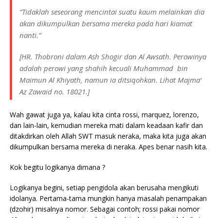
“
Tidaklah seseorang mencintai suatu kaum melainkan dia
akan dikumpulkan bersama mereka pada hari kiamat
nanti
.”
[HR. Thobroni dalam
Ash Shogir
dan
Al Awsath
. Perowinya
adalah perowi yang shahih kecuali Muhammad bin
Maimun Al Khiyath, namun ia ditsiqohkan. Lihat Majma’
Az Zawaid no. 18021.]
Wah gawat juga ya, kalau kita cinta rossi, marquez, lorenzo,
dan lain-lain, kemudian mereka mati dalam keadaan kafir dan
ditakdirkan oleh Allah SWT masuk neraka, maka kita juga akan
dikumpulkan bersama mereka di neraka. Apes benar nasih kita.
Kok begitu logikanya dimana ?
Logikanya begini, setiap pengidola akan berusaha mengikuti
idolanya. Pertama-tama mungkin hanya masalah penampakan
(dzohir) misalnya nomor. Sebagai contoh; rossi pakai nomor