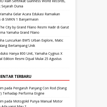
O Raih Sertifikat Guinness World Records,
 Sejarah Dunia
 Yamaha Gelar Acara Edukasi Ramaikan
 di SMKN 1 Banjarmasin
he City by Grand Filano Resmi Hadir di Garut
ama Yamaha Grand Filano
ha Luncurkan BW’S Urban Explore, Matic
alang Bertampang Unik
oduksi Hanya 800 Unit, Yamaha Cygnus X
al Edition Resmi Dijual Mulai 25 Agustus
ENTAR TERBARU
im
pada
Pengaruh Panjang Con Rod (Stang
r) Terhadap Performa Engine
im
pada
Motogokil Punya Manual Motor
) Ada yang Mau ?