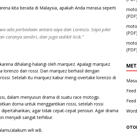
arena kita berada di Malaysia, apakah Anda merasa seperti
moto
(PDF
moto
ahwa ada perbedaan antara saya dan Lorenzo. Saya pikir
(PDF
 caranya sendiri, dan juga sedikit licik.”
moto
(PDF
 karena dihalang-halangi oleh marquez. Apalagi marquez
MET
lorenzo dan rossi. Dan marquez berhasil dengan
ossi. Setelah itu marquez kabur meng-overtake lorenzo di
Masu
Feed 
ssi, dalam menyusun drama di suatu race motogp.
Feed
bitkan dorna untuk menggantikan rossi, setelah rossi
tut dipertahankan, agar tidak cepat-cepat pensiun. Agar drama
Word
ton menjadi sangat terhibur.
OTOM
salamu’alaikum wR wB.