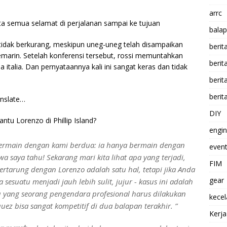
arrc
ta semua selamat di perjalanan sampai ke tujuan
balap
tidak berkurang, meskipun uneg-uneg telah disampaikan
berit
emarin. Setelah konferensi tersebut, rossi memuntahkan
beri
italia. Dan pernyataannya kali ini sangat keras dan tidak
berit
berit
anslate…
DIY
u Lorenzo di Phillip Island?
engi
rmain dengan kami berdua: ia hanya bermain dengan
event
a saya tahu! Sekarang mari kita lihat apa yang terjadi,
FIM
ertarung dengan Lorenzo adalah satu hal, tetapi jika Anda
gear
suatu menjadi jauh lebih sulit, jujur ​​- kasus ini adalah
tu yang seorang pengendara profesional harus dilakukan
kece
uez bisa sangat kompetitif di dua balapan terakhir. ”
Kerj