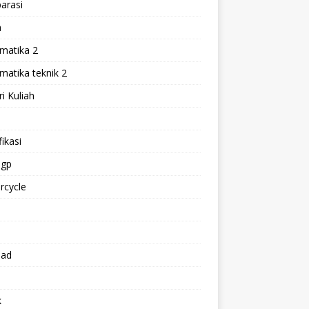
arasi
h
matika 2
atika teknik 2
i Kuliah
l
ikasi
gp
rcycle
p
oad
k