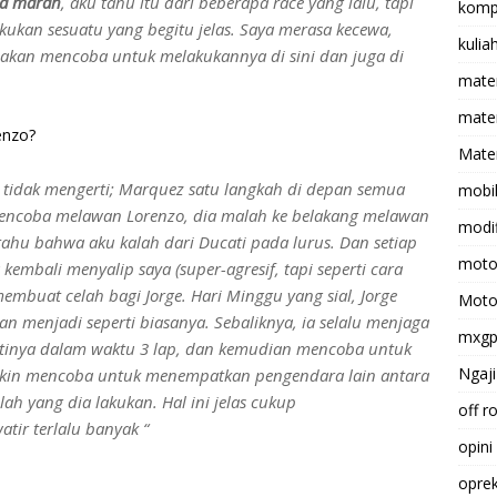
ya marah
, aku tahu itu dari beberapa race yang lalu, tapi
komp
ukan sesuatu yang begitu jelas. Saya merasa kecewa,
kulia
a akan mencoba untuk melakukannya di sini dan juga di
mate
matem
enzo?
Mater
a tidak mengerti; Marquez satu langkah di depan semua
mobi
encoba melawan Lorenzo, dia malah ke belakang melawan
modif
 tahu bahwa aku kalah dari Ducati pada lurus. Dan setiap
moto
kembali menyalip saya (super-agresif, tapi seperti cara
embuat celah bagi Jorge. Hari Minggu yang sial, Jorge
Moto
akan menjadi seperti biasanya. Sebaliknya, ia selalu menjaga
mxg
atinya dalam waktu 3 lap, dan kemudian mencoba untuk
Ngaji
kin mencoba untuk menempatkan pengendara lain antara
ah yang dia lakukan. Hal ini jelas cukup
off r
tir terlalu banyak “
opini
opre