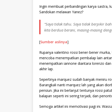
Ingin membuat perbandingan karya sastra, k
Sandokan melawan Yanez?
“Saya tidak tahu. Saya tidak berpikir b
kita berdua berani, masing-masing dengan
[
Sumber aslinya
]
Rupanya valentino rossi bener-bener murka,
mencoba menempatkan pembalap lain antara 
menempatkan iannone diantara lorenzo dan r
akhir lap.
Sepertinya marquez sudah banyak meniru ro
Barangkali nanti marquez lah yang akan dior
pensiun. Jika ini berlanjut tentunya rossi pa
balapan seperti ini sering terjadi, dan penon
Semoga artikel ini memotivasi pagi ini. Was