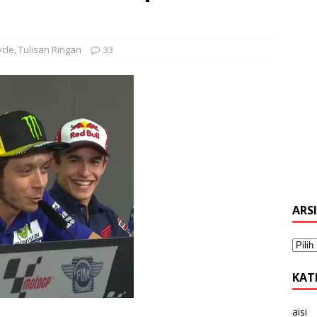
ycle
,
Tulisan Ringan
33
ARS
KAT
aisi