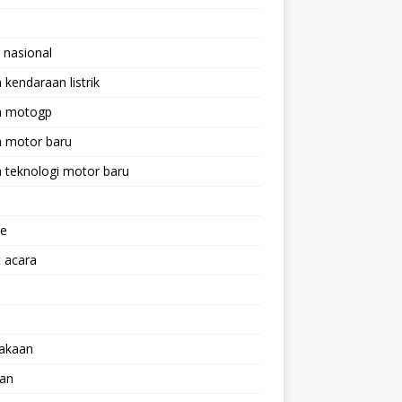
 nasional
a kendaraan listrik
ta motogp
a motor baru
a teknologi motor baru
ne
 acara
lakaan
aan