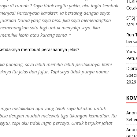
TEKIR
saya di rumah ? Saya tidak begitu yakin, aku ingin kembali
Cetak
 menjadi Pertanyaan karakter, ia bersaing dengan saya:
STSJ
juaraan Dunia yang saya bisa. Jika saya memenangkan
MPLS
 memenangkan satu lagi untuk menyalip saya. Jika
Run T
memiliki lebih atau kurang sama. “
bers
a setidaknya membuat perasaannya jelas?
Yama
Petu
 panjang, saya lebih memilih lebih perilakunya. Kami
Dipr
aknya itu jelas dan jujur. Tapi saya tidak punya nomor
Speci
2026
KOM
ingin melakukan apa yang telah saya lakukan untuk
Anon
 bisa dengan mudah melewati tiga tikungan kemudian. Itu
Sehe
gitu, tapi aku tidak ingin percaya. Untuk berpikir jahat
Anon
(PDF