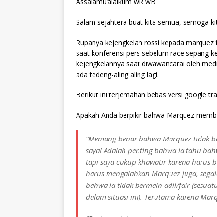
Assalamu’alaikum wR wB
Salam sejahtera buat kita semua, semoga ki
Rupanya kejengkelan rossi kepada marquez 
saat konferensi pers sebelum race sepang k
kejengkelannya saat diwawancarai oleh media 
ada tedeng-aling aling lagi.
Berikut ini terjemahan bebas versi google tr
Apakah Anda berpikir bahwa Marquez membant
“Memang benar bahwa Marquez tidak be
saya! Adalah penting bahwa ia tahu bahw
tapi saya cukup khawatir karena harus b
harus mengalahkan Marquez juga, segala se
bahwa ia tidak bermain adil/fair (sesua
dalam situasi ini). Terutama karena Marq