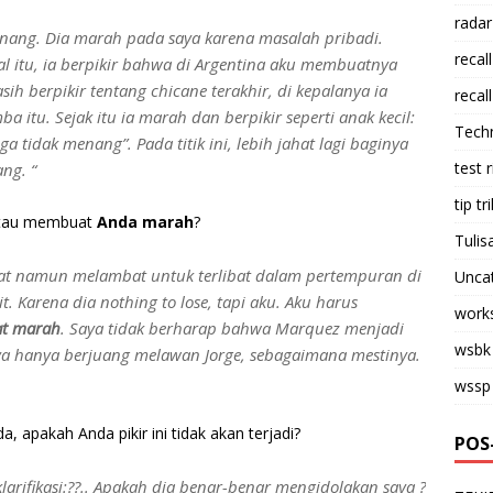
radar
enang. Dia marah pada saya karena masalah pribadi.
recall
l itu, ia berpikir bahwa di Argentina aku membuatnya
ih berpikir tentang chicane terakhir, di kepalanya ia
recall
itu. Sejak itu ia marah dan berpikir seperti anak kecil:
Tech
a tidak menang”. Pada titik ini, lebih jahat lagi baginya
test 
ng. “
tip tri
 atau membuat
Anda marah
?
Tulis
 cepat namun melambat untuk terlibat dalam pertempuran di
Unca
it. Karena dia nothing to lose, tapi aku. Aku harus
work
at marah
. Saya tidak berharap bahwa Marquez menjadi
wsbk
saya hanya berjuang melawan Jorge, sebagaimana mestinya.
wssp
 apakah Anda pikir ini tidak akan terjadi?
POS
klarifikasi:??.. Apakah dia benar-benar mengidolakan saya ?