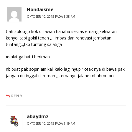
Hondaisme
OKTOBER 10, 2015 PADA 8:38 AM
Cah solotigo kok di lawan hahaha sekilas emang kelihatan
konyol tapi gokil tenan ,,, imbas dari renovasi jembatan
tuntang,,,tkp tuntang salatiga
#salatiga hatti beriman
nb;buat pak sopir lain kali kalo lagi nyupir otak nya di bawa pak
jangan di tinggal di rumah ,,, emange jalane mbahmu po
REPLY
abaydmz
OKTOBER 10, 2015 PADA 9:19 AM