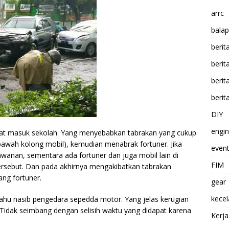
arrc
balap
berit
beri
berit
berit
DIY
engi
elat masuk sekolah. Yang menyebabkan tabrakan yang cukup
awah kolong mobil), kemudian menabrak fortuner. Jika
event
rlawanan, sementara ada fortuner dan juga mobil lain di
FIM
ersebut. Dan pada akhirnya mengakibatkan tabrakan
ang fortuner.
gear
kece
 tahu nasib pengedara sepedda motor. Yang jelas kerugian
. Tidak seimbang dengan selisih waktu yang didapat karena
Kerj