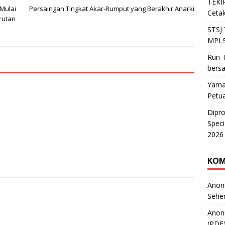
TEKIR
Mulai
Persaingan Tingkat Akar-Rumput yang Berakhir Anarki
Cetak
rutan
STSJ
MPLS
Run T
bers
Yama
Petu
Dipr
Speci
2026
KOM
Anon
Sehe
Anon
(PDF