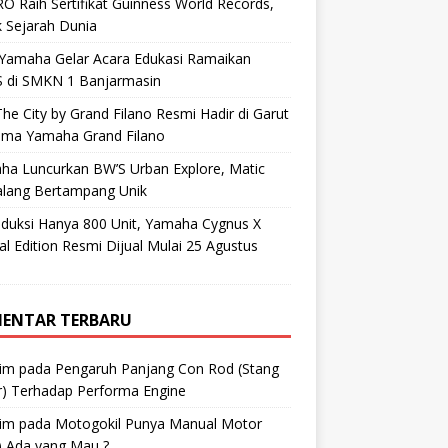
O Raih Sertifikat Guinness World Records,
 Sejarah Dunia
 Yamaha Gelar Acara Edukasi Ramaikan
 di SMKN 1 Banjarmasin
he City by Grand Filano Resmi Hadir di Garut
ama Yamaha Grand Filano
ha Luncurkan BW’S Urban Explore, Matic
alang Bertampang Unik
oduksi Hanya 800 Unit, Yamaha Cygnus X
al Edition Resmi Dijual Mulai 25 Agustus
ENTAR TERBARU
im
pada
Pengaruh Panjang Con Rod (Stang
r) Terhadap Performa Engine
im
pada
Motogokil Punya Manual Motor
) Ada yang Mau ?