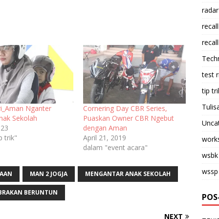
radar
recall
recall
Tech
test 
tip tri
Tulis
ri_Aman Nganter
Cornering Day CBR Series,
nak Sekolah
Puaskan Owner CBR Ngebut
Unca
023
dengan Aman
 trik"
April 21, 2019
work
dalam "event acara"
wsbk
wssp
KAAN
MAN 2 JOGJA
MENGANTAR ANAK SEKOLAH
BRAKAN BERUNTUN
POS
NEXT