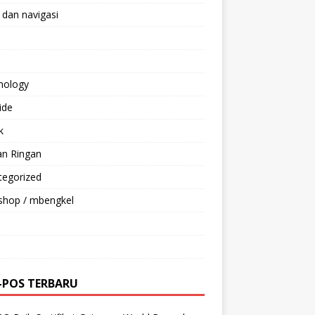
 dan navigasi
nology
ride
k
an Ringan
tegorized
shop / mbengkel
-POS TERBARU