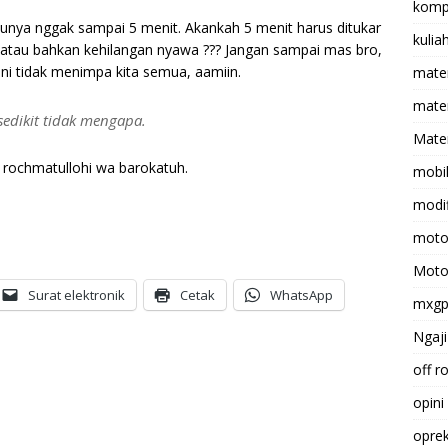
komp
unya nggak sampai 5 menit. Akankah 5 menit harus ditukar
kulia
 atau bahkan kehilangan nyawa ??? Jangan sampai mas bro,
 ini tidak menimpa kita semua, aamiin.
mate
matem
edikit tidak mengapa.
Mater
rochmatullohi wa barokatuh.
mobi
modif
moto
Moto
Surat elektronik
Cetak
WhatsApp
mxg
Ngaji
off r
opini
opre