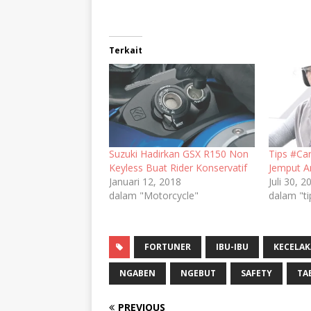
Terkait
Suzuki Hadirkan GSX R150 Non
Tips #Ca
Keyless Buat Rider Konservatif
Jemput A
Januari 12, 2018
Juli 30, 2
dalam "Motorcycle"
dalam "tip
FORTUNER
IBU-IBU
KECELA
NGABEN
NGEBUT
SAFETY
TA
PREVIOUS