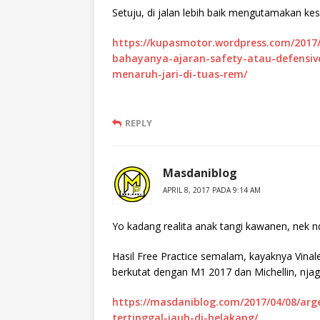
Setuju, di jalan lebih baik mengutamakan ke
https://kupasmotor.wordpress.com/2017
bahayanya-ajaran-safety-atau-defensi
menaruh-jari-di-tuas-rem/
REPLY
Masdaniblog
APRIL 8, 2017 PADA 9:14 AM
Yo kadang realita anak tangi kawanen, nek 
Hasil Free Practice semalam, kayaknya Vinal
berkutat dengan M1 2017 dan Michellin, nja
https://masdaniblog.com/2017/04/08/arge
tertinggal-jauh-di-belakang/