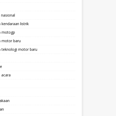
 nasional
a kendaraan listrik
ta motogp
a motor baru
a teknologi motor baru
ne
 acara
lakaan
aan