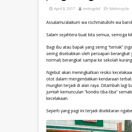
April 8, 2017
motogokil
Motorcycle
Assalamu’alaikum wa rochmatullohi wa baro
Salam sejahtera buat kita semua, semoga ki
Bagi ibu atau bapak yang sering “ternak” (ng
sering disebabkan oleh persiapan berangkat
normal) berangkat sampai ke sekolah kurang. 
Ngebut akan meningkatkan resiko kecelakaan
otot dalam mengendalikan kendaraan terbatas.
mungkin terjadi di alan raya. Ditambah lagi 
jumlah kemunculan “kondisi tiba-tiba” sema
kecelakaan.
Seperti yang pagi ini terjadi disekitaran ng