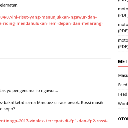
selamatan.
moto
(PDF
/04/07/ini-riset-yang-menunjukkan-ngawur-dan-
ve-riding-mendahulukan-rem-depan-dan-melarang-
moto
(PDF
moto
(PDF
MET
Masu
Feed 
ndak yo pengendara lio ngawur…
Feed
ez bakal ketat sama Marquez di race besok. Rossi masih
Word
go sopo?
OTOM
ntinagp-2017-vinalez-tercepat-di-fp1-dan-fp2-rossi-