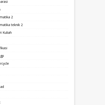
arasi
h
matika 2
atika teknik 2
i Kuliah
l
ikasi
gp
rcycle
p
oad
k