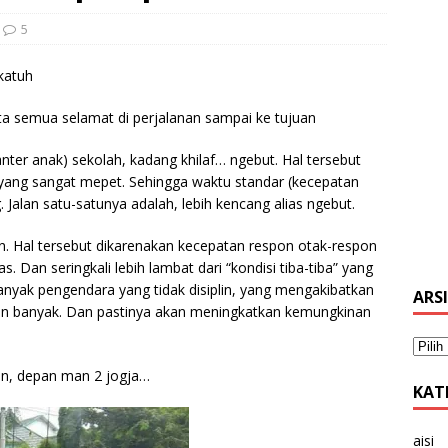
5
katuh
ta semua selamat di perjalanan sampai ke tujuan
anter anak) sekolah, kadang khilaf… ngebut. Hal tersebut
 yang sangat mepet. Sehingga waktu standar (kecepatan
Jalan satu-satunya adalah, lebih kencang alias ngebut.
. Hal tersebut dikarenakan kecepatan respon otak-respon
 Dan seringkali lebih lambat dari “kondisi tiba-tiba” yang
banyak pengendara yang tidak disiplin, yang mengakibatkan
ARS
kin banyak. Dan pastinya akan meningkatkan kemungkinan
aben, depan man 2 jogja…
KAT
aisi